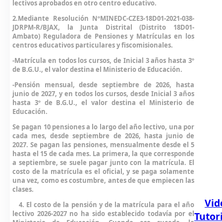
lectivos aprobados en otro centro educativo.
2.
Mediante Resolución NºMINEDC-CZE3-18D01-2021-038-
JDRPM-R/BJAX
, la Junta Distrital (Distrito 18D01-
Ambato) Reguladora de Pensiones y Matrículas en los
centros educativos particulares y fiscomisionales.
-Matrícula en todos los cursos, de Inicial 3 años hasta 3º
de B.G.U., el valor destina el Ministerio de Educación.
-Pensión mensual, desde septiembre de 2026, hasta
junio de 2027, y en todos los cursos, desde Inicial 3 años
hasta 3º de B.G.U., el valor destina el Ministerio de
Educación.
Se pagan 10 pensiones a lo largo del año lectivo, una por
cada mes, desde septiembre de 2026, hasta junio de
2027. Se pagan las pensiones, mensualmente desde el 5
hasta el 15 de cada mes. La primera, la que corresponde
a septiembre, se suele pagar junto con la matrícula. El
costo de la matrícula es el oficial, y se paga solamente
una vez, como es costumbre, antes de que empiecen las
clases.
Vid
4.
El costo de la pensión y de la matrícula para el año
lectivo 2026-2027 no ha sido establecido todavía por el
Tutor